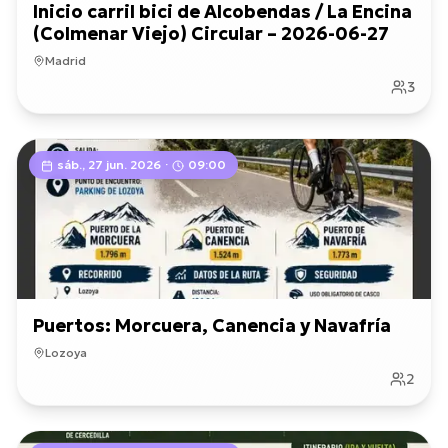
Inicio carril bici de Alcobendas / La Encina
(Colmenar Viejo) Circular – 2026-06-27
Madrid
3
sáb., 27 jun. 2026
·
09:00
Puertos: Morcuera, Canencia y Navafría
Lozoya
2