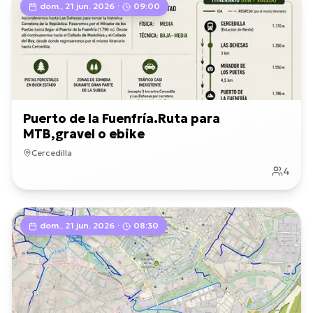
dom., 21 jun. 2026
·
09:00
Puerto de la Fuenfría.Ruta para
MTB,gravel o ebike
Cercedilla
4
dom., 21 jun. 2026
·
08:30