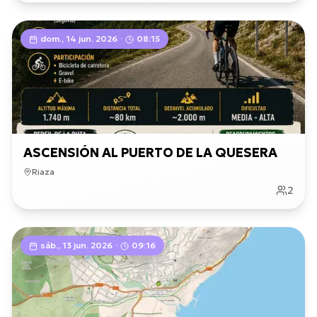
dom., 14 jun. 2026
·
08:15
ASCENSIÓN AL PUERTO DE LA QUESERA
Riaza
2
sáb., 13 jun. 2026
·
09:16