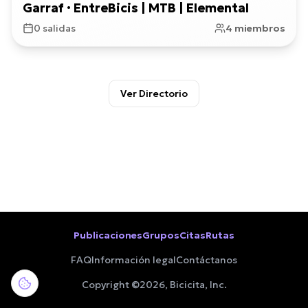
Garraf · EntreBicis | MTB | Elemental
0
salidas
4
miembros
Ver Directorio
Publicaciones
Grupos
Citas
Rutas
FAQ
Información legal
Contáctanos
Copyright ©
2026
, Bicicita, Inc.