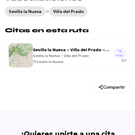
Sevilla la Nueva
Villa del Prado
Citas en esta ruta
Sevilla la Nueva – Villa del Prado –
14
may.
2026-05-14
Sevilla la Nueva – Villa del Prado
1
Sevilla la Nueva
Compartir
¿Quieres unirte a una cita