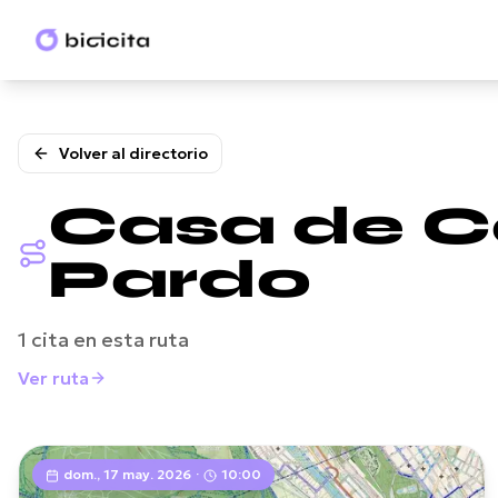
Volver al directorio
Casa de C
Pardo
1
cita
en esta ruta
Ver ruta
dom., 17 may. 2026
·
10:00