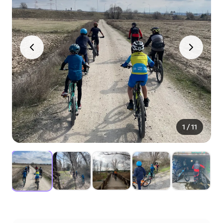
1
/
11