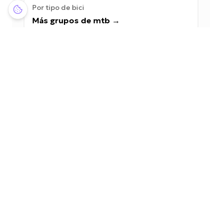
Por tipo de bici
Más grupos de mtb
→
Ver Directorio
¿Quieres unirte a este grupo?
Unirse al grupo
Crear cuenta