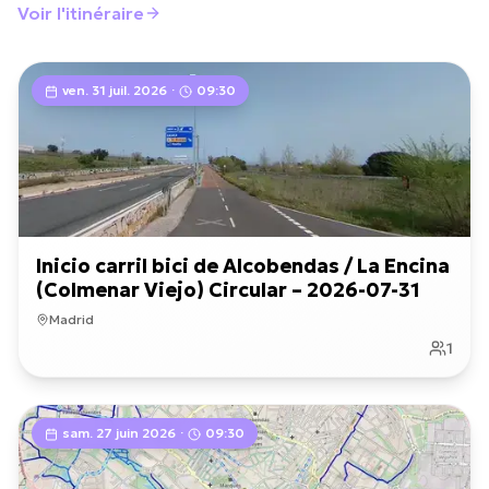
Voir l'itinéraire
ven. 31 juil. 2026
·
09:30
Inicio carril bici de Alcobendas / La Encina
(Colmenar Viejo) Circular – 2026-07-31
Madrid
1
sam. 27 juin 2026
·
09:30