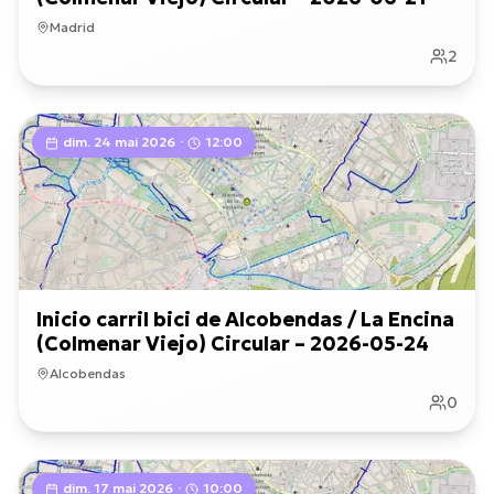
Madrid
2
dim. 24 mai 2026
·
12:00
Inicio carril bici de Alcobendas / La Encina
(Colmenar Viejo) Circular – 2026-05-24
Alcobendas
0
dim. 17 mai 2026
·
10:00